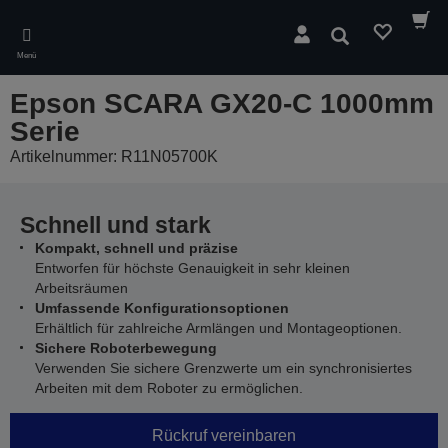
Skip
to
Suchen
main
Menü
content
Epson SCARA GX20-C 1000mm
Serie
Artikelnummer: R11N05700K
Schnell und stark
Kompakt, schnell und präzise
Entworfen für höchste Genauigkeit in sehr kleinen
Arbeitsräumen
Umfassende Konfigurationsoptionen
Erhältlich für zahlreiche Armlängen und Montageoptionen.
Sichere Roboterbewegung
Verwenden Sie sichere Grenzwerte um ein synchronisiertes
Arbeiten mit dem Roboter zu ermöglichen.
Rückruf vereinbaren