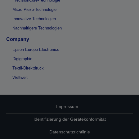
PrecisionCore-Technologie
Micro Piezo-Technologie
Innovative Technologien
Nachhaltigere Technologien
Company
Epson Europe Electronics
Digigraphie
Textil-Direktdruck
Weltweit
Impressum
Identifizierung der Gerätekonformität
Datenschutzrichtlinie