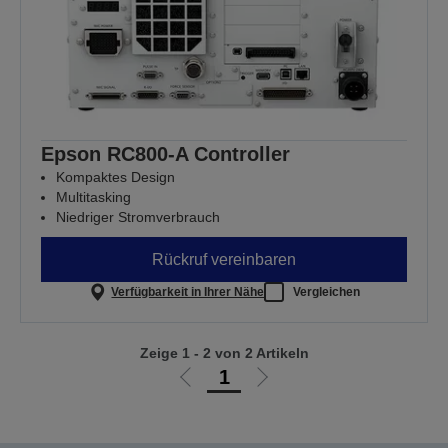
Epson RC800-A Controller
Kompaktes Design
Multitasking
Niedriger Stromverbrauch
Rückruf vereinbaren
Verfügbarkeit in Ihrer Nähe
Vergleichen
Zeige 1 - 2 von 2 Artikeln
1
Zur
Zur
vorherigen
nächsten
Seite
Seite