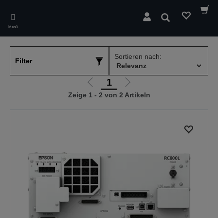
Skip
to
Suchen
main
Menü
content
Sortieren nach:
Filter
1
Zur
Zur
Zeige 1 - 2 von 2 Artikeln
vorherigen
nächsten
Seite
Seite