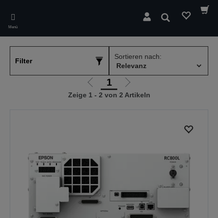
Skip
to
Suchen
main
Menü
content
Sortieren nach:
Filter
1
Zur
Zur
Zeige 1 - 2 von 2 Artikeln
vorherigen
nächsten
Seite
Seite