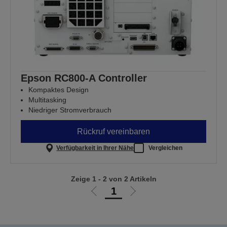
Epson RC800-A Controller
Kompaktes Design
Multitasking
Niedriger Stromverbrauch
Rückruf vereinbaren
Verfügbarkeit in Ihrer Nähe
Vergleichen
Zeige 1 - 2 von 2 Artikeln
1
Zur
Zur
vorherigen
nächsten
Seite
Seite