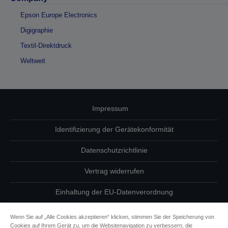
Epson Europe Electronics
Digigraphie
Textil-Direktdruck
Weltweit
Impressum
Identifizierung der Gerätekonformität
Datenschutzrichtlinie
Vertrag widerrufen
Einhaltung der EU-Datenverordnung
Fragen zum Datenschutz
Wenn Sie auf „Alle Cookies akzeptieren“ klicken, stimmen Sie der Speicherung von
Cookies auf Ihrem Gerät zu, um die Websitenavigation zu verbessern, die