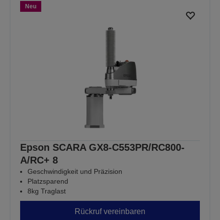
Neu
Epson SCARA GX8-C553PR/RC800-
A/RC+ 8
Geschwindigkeit und Präzision
Platzsparend
8kg Traglast
Rückruf vereinbaren