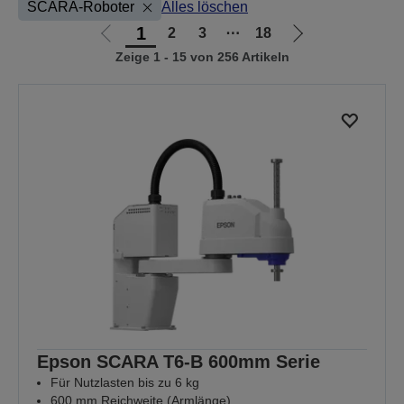
SCARA-Roboter
Alles löschen
1
2
3
⋯
18
Zur
Zur
Zeige 1 - 15 von 256 Artikeln
vorherigen
nächsten
Seite
Seite
Epson SCARA T6-B 600mm Serie
Für Nutzlasten bis zu 6 kg
600 mm Reichweite (Armlänge)