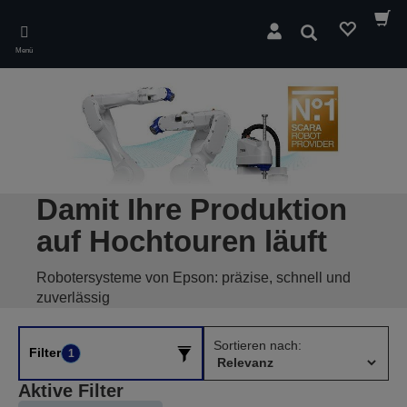
Skip
to
Suchen
main
Menü
content
Damit Ihre Produktion
auf Hochtouren läuft
Robotersysteme von Epson: präzise, schnell und
zuverlässig
Sortieren nach:
Filter
1
Aktive Filter