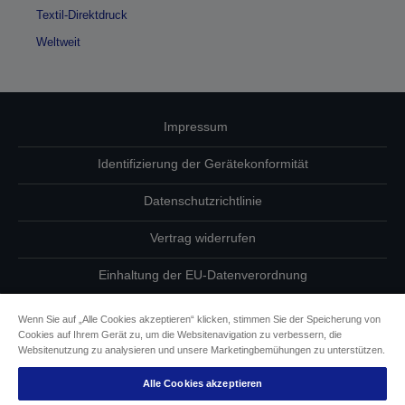
Textil-Direktdruck
Weltweit
Impressum
Identifizierung der Gerätekonformität
Datenschutzrichtlinie
Vertrag widerrufen
Einhaltung der EU-Datenverordnung
Fragen zum Datenschutz
Wenn Sie auf „Alle Cookies akzeptieren“ klicken, stimmen Sie der Speicherung von
Cookies auf Ihrem Gerät zu, um die Websitenavigation zu verbessern, die
Informationen zu Cookies
Websitenutzung zu analysieren und unsere Marketingbemühungen zu unterstützen.
Alle Cookies akzeptieren
Epson Engagement für Barrierefreiheit