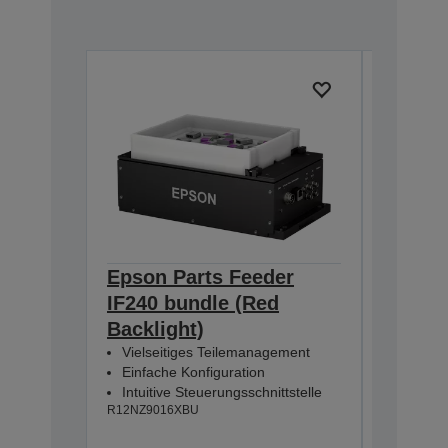
Epson Parts Feeder
Epson 
IF240 bundle (Red
IF240 
Backlight)
Backli
Vielseitiges Teilemanagement
Vielsei
Einfache Konfiguration
Einfach
Intuitive Steuerungsschnittstelle
Intuitiv
R12NZ9016XBU
R12NZ901