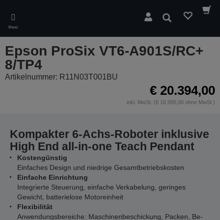
Skip
to
Suchen
main
Menü
content
Epson ProSix VT6-A901S/RC+
8/TP4
Artikelnummer: R11N03T001BU
€ 20.394,00
inkl. MwSt. (€ 16.995,00 ohne MwSt.)
Kompakter 6-Achs-Roboter inklusive
High End all-in-one Teach Pendant
Kostengünstig
Einfaches Design und niedrige Gesamtbetriebskosten
Einfache Einrichtung
Integrierte Steuerung, einfache Verkabelung, geringes
Gewicht, batterielose Motoreinheit
Flexibilität
Anwendungsbereiche: Maschinenbeschickung, Packen, Be-