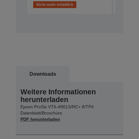
Nicht mehr erhältlich
Nicht meh
Downloads
Weitere Informationen
herunterladen
Epson ProSix VT6-A901S/RC+ 8/TP4
Datenblatt/Broschüre
PDF herunterladen