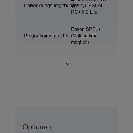
Entwicklungsumgebung
Basic, EPSON
RC+ 8.0 Lite
Epson SPEL+
Programmiersprache
(Multitasking
möglich)
ProSix (6 achsige
Bauart
Roboter)
Optionen