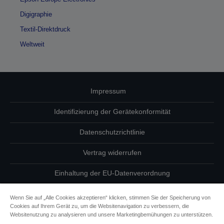
Digigraphie
Textil-Direktdruck
Weltweit
Impressum
Identifizierung der Gerätekonformität
Datenschutzrichtlinie
Vertrag widerrufen
Einhaltung der EU-Datenverordnung
Fragen zum Datenschutz
Wenn Sie auf „Alle Cookies akzeptieren“ klicken, stimmen Sie der Speicherung von
Cookies auf Ihrem Gerät zu, um die Websitenavigation zu verbessern, die
Informationen zu Cookies
Websitenutzung zu analysieren und unsere Marketingbemühungen zu unterstützen.