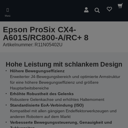
Skip
to
Suchen
main
Menü
content
Epson ProSix CX4-
A601S/RC800-A/RC+ 8
Artikelnummer: R11N05402U
Hohe Leistung mit schlankem Design
Höhere Bewegungseffizienz
Erweiterter J4-Bewegungsbereich und optimierte Armstruktur
für eine höhere Bewegungseffizienz und größere
Hauptarbeitsbereiche
Erhöhte Robustheit des Gelenks
Robustere Gelenkachse und erhöhtes Haltemoment
Standardisierte EoA-Verbindung (ISO)
Kompatibel mit allen gängigen Endeffektorwerkzeugen und
anderen Robotern auf dem Markt
Verbesserte Bewegungssteuerung, Genauigkeit und