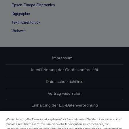
Epson Europe Electronics
Digigraphie
Textil-Direktdruck
Weltweit
Impressum
Identifizierung der Gerätekonformität
Datenschutzrichtlinie
Vertrag widerrufen
Einhaltung der EU-Datenverordnung
Fragen zum Datenschutz
Wenn Sie auf „Alle Cookies akzeptieren“ klicken, stimmen Sie der Speicherung von
Cookies auf Ihrem Gerät zu, um die Websitenavigation zu verbessern, die
Informationen zu Cookies