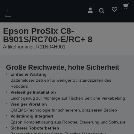
Skip
to
Suchen
main
Menü
content
Epson ProSix C8-
B901S/RC700-E/RC+ 8
Artikelnummer: R11N04H001
Große Reichweite, hohe Sicherheit
Einfache Wartung
Batterieloser Betrieb für weniger Stillstandszeiten des
Roboters
Vielseitige Installation
Leicht genug zur Montage auf Tischen Seitliche Verkabelung
Weniger Vibration
QMEMS-Technologie für schnelleren, präziseren Betrieb
Vollständig integriert
Epson Komplettlösung aus Roboter, Steuerung und Software
Sicherer Roboterbetrieb