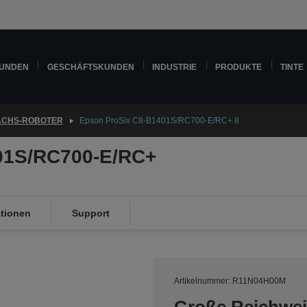
KUNDEN
GESCHÄFTSKUNDEN
INDUSTRIE
PRODUKTE
TINTE
ACHS-ROBOTER
Epson ProSix C8-B1401S/RC700-E/RC+ 8
01S/RC700-E/RC+
ationen
Support
Artikelnummer: R11N04H00M