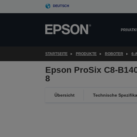
Skip
DEUTSCH
to
main
content
PRIVAT
STARTSEITE
PRODUKTE
ROBOTER
6-
Epson ProSix C8-B14
8
Übersicht
Technische Spezifik