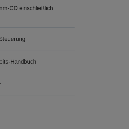
m-CD einschließlich
Steuerung
rheits-Handbuch
r