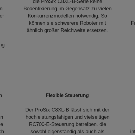
i
die ProSix C8XL-B-Serie keine
n
Bodenfixierung im Gegensatz zu vielen
er
Konkurrenzmodellen notwendig. So
können sie schwerere Roboter mit
F
ähnlich großer Reichweite ersetzen.
ng
n
Flexible Steuerung
Der ProSix C8XL-B lässt sich mit der
on
hochleistungsfähigen und vielseitigen
ie
RC700-E-Steuerung betreiben, die
ch
sowohl eigenständig als auch als
in