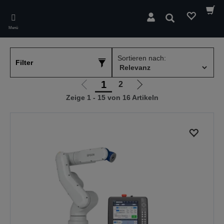
Skip
to
Suchen
main
Menü
content
Sortieren nach:
Filter
1
2
Zur
Zur
Zeige 1 - 15 von 16 Artikeln
vorherigen
nächsten
Seite
Seite