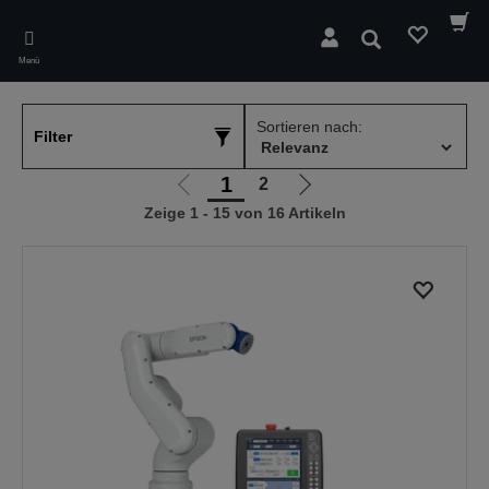
Skip
to
Suchen
main
Menü
content
Sortieren nach:
Filter
1
2
Zur
Zur
Zeige 1 - 15 von 16 Artikeln
vorherigen
nächsten
Seite
Seite