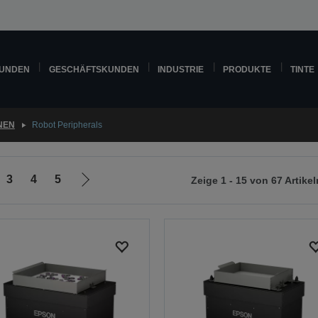
KUNDEN
GESCHÄFTSKUNDEN
INDUSTRIE
PRODUKTE
TINTE
NEN
Robot Peripherals
3
4
5
Zeige 1 - 15 von 67 Artikel
Zur
nächsten
Seite