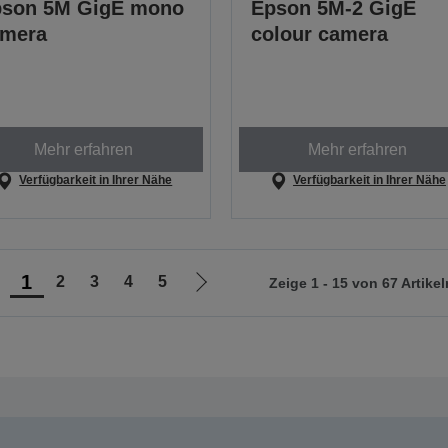
son 5M GigE mono
Epson 5M-2 GigE
amera
colour camera
Mehr erfahren
Mehr erfahren
Verfügbarkeit in Ihrer Nähe
Verfügbarkeit in Ihrer Nähe
1
2
3
4
5
Zeige 1 - 15 von 67 Artikel
ur
Zur
orherigen
nächsten
eite
Seite