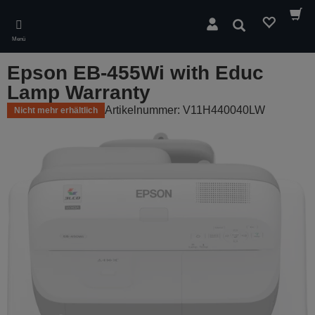
Skip
to
Suchen
main
Menü
content
Epson EB-455Wi with Educ
Lamp Warranty
Artikelnummer: V11H440040LW
Nicht mehr erhältlich