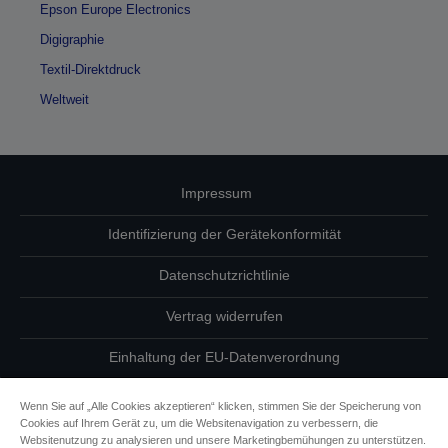
Epson Europe Electronics
Digigraphie
Textil-Direktdruck
Weltweit
Impressum
Identifizierung der Gerätekonformität
Datenschutzrichtlinie
Vertrag widerrufen
Einhaltung der EU-Datenverordnung
Fragen zum Datenschutz
Wenn Sie auf „Alle Cookies akzeptieren“ klicken, stimmen Sie der Speicherung von
Cookies auf Ihrem Gerät zu, um die Websitenavigation zu verbessern, die
Informationen zu Cookies
Websitenutzung zu analysieren und unsere Marketingbemühungen zu unterstützen.