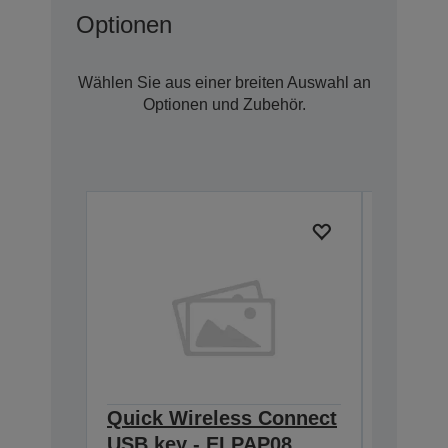
Optionen
Wählen Sie aus einer breiten Auswahl an
Optionen und Zubehör.
Quick Wireless Connect
Quick 
USB key - ELPAP08
USB k