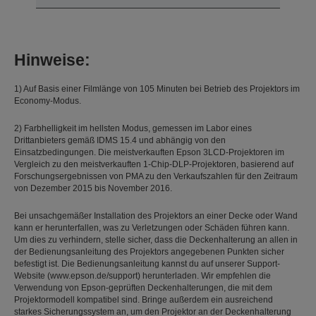
Hinweise:
1) Auf Basis einer Filmlänge von 105 Minuten bei Betrieb des Projektors im
Economy-Modus.
2) Farbhelligkeit im hellsten Modus, gemessen im Labor eines
Drittanbieters gemäß IDMS 15.4 und abhängig von den
Einsatzbedingungen. Die meistverkauften Epson 3LCD-Projektoren im
Vergleich zu den meistverkauften 1-Chip-DLP-Projektoren, basierend auf
Forschungsergebnissen von PMA zu den Verkaufszahlen für den Zeitraum
von Dezember 2015 bis November 2016.
Bei unsachgemäßer Installation des Projektors an einer Decke oder Wand
kann er herunterfallen, was zu Verletzungen oder Schäden führen kann.
Um dies zu verhindern, stelle sicher, dass die Deckenhalterung an allen in
der Bedienungsanleitung des Projektors angegebenen Punkten sicher
befestigt ist. Die Bedienungsanleitung kannst du auf unserer Support-
Website (www.epson.de/support) herunterladen. Wir empfehlen die
Verwendung von Epson-geprüften Deckenhalterungen, die mit dem
Projektormodell kompatibel sind. Bringe außerdem ein ausreichend
starkes Sicherungssystem an, um den Projektor an der Deckenhalterung