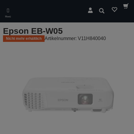
Skip
to
Suchen
main
Menü
content
Epson EB-W05
Artikelnummer: V11H840040
Nicht mehr erhältlich