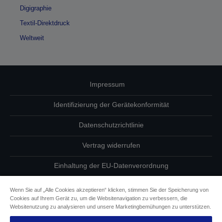
Digigraphie
Textil-Direktdruck
Weltweit
Impressum
Identifizierung der Gerätekonformität
Datenschutzrichtlinie
Vertrag widerrufen
Einhaltung der EU-Datenverordnung
Fragen zum Datenschutz
Wenn Sie auf „Alle Cookies akzeptieren“ klicken, stimmen Sie der Speicherung von
Cookies auf Ihrem Gerät zu, um die Websitenavigation zu verbessern, die
Informationen zu Cookies
Websitenutzung zu analysieren und unsere Marketingbemühungen zu unterstützen.