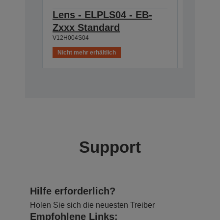
Lens - ELPLS04 - EB-
Lamp -
Zxxx Standard
Z8000/
V12H004S04
V13H010L
Nicht mehr erhältlich
Nicht meh
Support
Hilfe erforderlich?
Holen Sie sich die neuesten Treiber
Empfohlene Links: