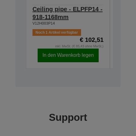
Ceiling pipe - ELPFP14 -
Ceilin
918-1168mm
668-9
V12H003P14
V12H003P
Noch 1 Artikel verfügbar
€ 102,51
Auf Lage
inkl. MwSt. (€ 85,43 ohne MwSt.)
In den Warenkorb legen
In d
Support