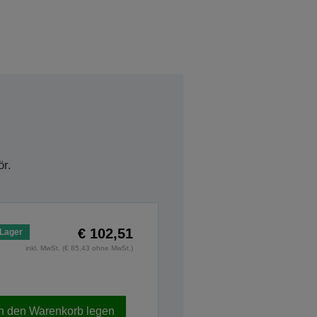
r.
€ 102,51
 Lager
inkl. MwSt. (€ 85,43 ohne MwSt.)
In den Warenkorb legen