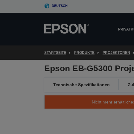
Skip
DEUTSCH
to
main
content
PRIVAT
STARTSEITE
PRODUKTE
PROJEKTOREN
Epson EB-G5300 Proje
Technische Spezifikationen
Zu
Nicht mehr erhältliche