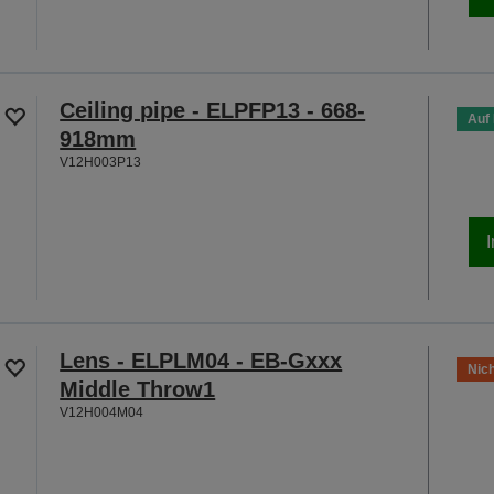
Ceiling pipe - ELPFP13 - 668-
Auf
918mm
V12H003P13
Lens - ELPLM04 - EB-Gxxx
Nich
Middle Throw1
V12H004M04