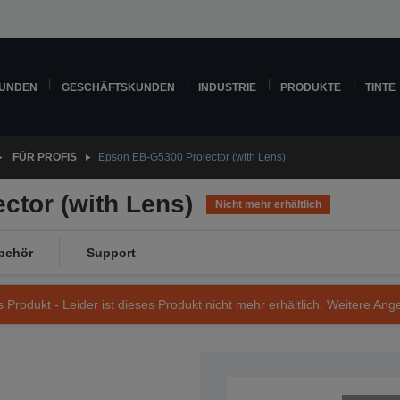
KUNDEN
GESCHÄFTSKUNDEN
INDUSTRIE
PRODUKTE
TINTE
FÜR PROFIS
Epson EB-G5300 Projector (with Lens)
ctor (with Lens)
Nicht mehr erhältlich
behör
Support
s Produkt - Leider ist dieses Produkt nicht mehr erhältlich. Weitere Ang
Artikelnummer: V11H278040