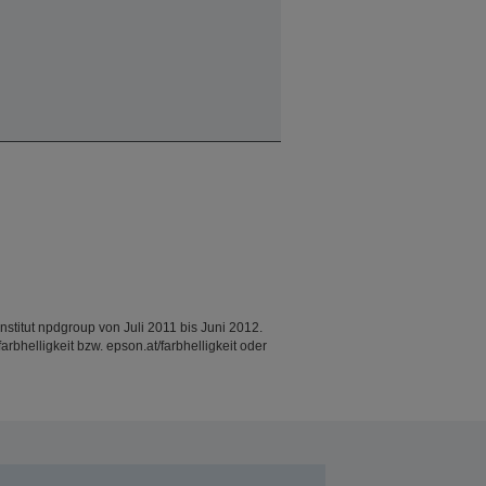
titut npdgroup von Juli 2011 bis Juni 2012.
helligkeit bzw. epson.at/farbhelligkeit oder