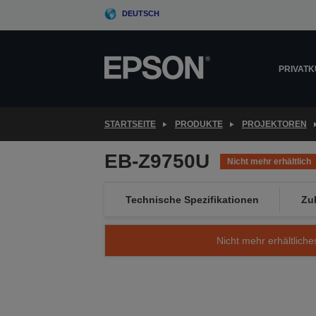
Skip
DEUTSCH
to
main
content
PRIVAT
STARTSEITE
PRODUKTE
PROJEKTOREN
EB-Z9750U
Nicht mehr erhältlich
Technische Spezifikationen
Zu
Nicht mehr erhältliche