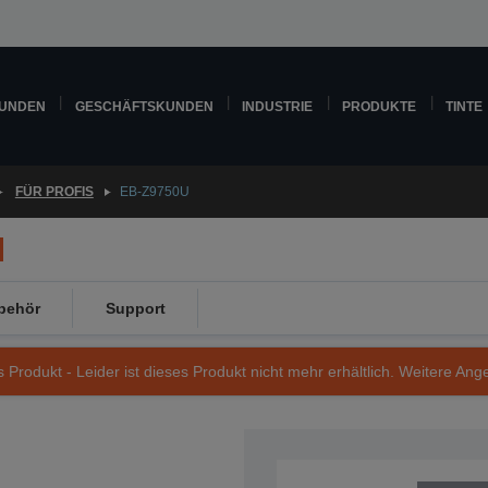
KUNDEN
GESCHÄFTSKUNDEN
INDUSTRIE
PRODUKTE
TINTE
FÜR PROFIS
EB-Z9750U
behör
Support
s Produkt - Leider ist dieses Produkt nicht mehr erhältlich. Weitere Ang
Artikelnummer: V11H616040