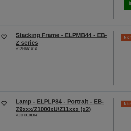
Stacking Frame - ELPMB44 - EB-
Nich
Z series
V12H681010
Lamp - ELPLP84 - Portrait - EB-
Nich
Z9xxx/Z1000xU/Z11xxx (x2)
V13H010L84