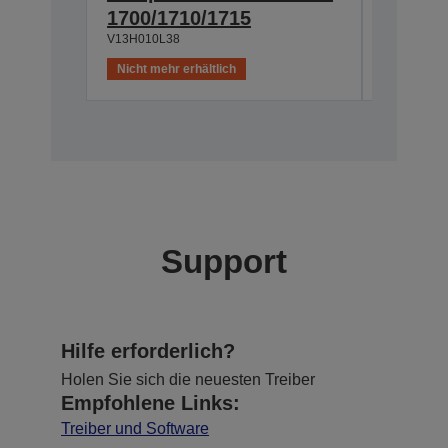
V12H003C
1700/1710/1715
V13H010L38
Nicht mehr erhältlich
Nicht meh
Support
Hilfe erforderlich?
Holen Sie sich die neuesten Treiber
Empfohlene Links:
Treiber und Software