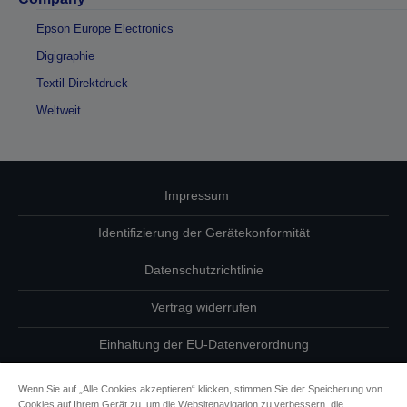
Epson Europe Electronics
Digigraphie
Textil-Direktdruck
Weltweit
Impressum
Identifizierung der Gerätekonformität
Datenschutzrichtlinie
Vertrag widerrufen
Einhaltung der EU-Datenverordnung
Fragen zum Datenschutz
Wenn Sie auf „Alle Cookies akzeptieren“ klicken, stimmen Sie der Speicherung von
Cookies auf Ihrem Gerät zu, um die Websitenavigation zu verbessern, die