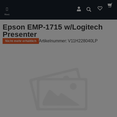
Skip
to
Suchen
main
Menü
content
Epson EMP-1715 w/Logitech
Presenter
Artikelnummer: V11H228040LP
Nicht mehr erhältlich