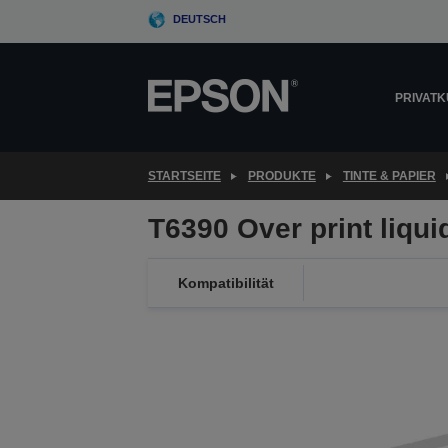
Skip
DEUTSCH
to
main
content
PRIVAT
STARTSEITE
PRODUKTE
TINTE & PAPIER
T6390 Over print liqui
Kompatibilität