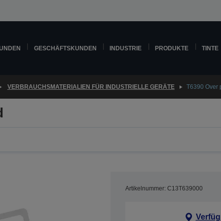
KUNDEN
GESCHÄFTSKUNDEN
INDUSTRIE
PRODUKTE
TINTE
VERBRAUCHSMATERIALIEN FÜR INDUSTRIELLE GERÄTE
T6390 Over pr
d
Artikelnummer: C13T639000
Verfüg