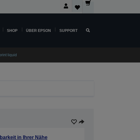
SHOP
ÜBER EPSON
SUPPORT
int liquid
barkeit in Ihrer Nähe