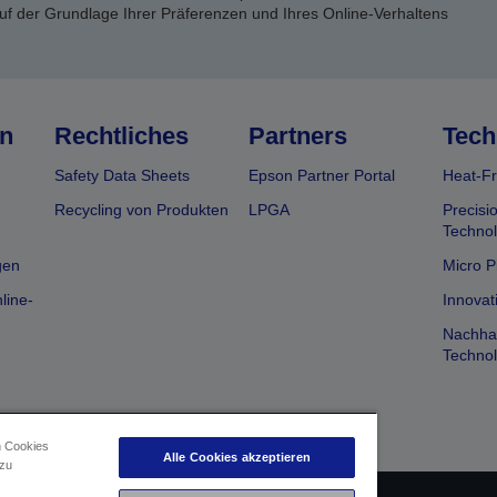
uf der Grundlage Ihrer Präferenzen und Ihres Online-Verhaltens
n
Rechtliches
Partners
Tech
Safety Data Sheets
Epson Partner Portal
Heat-Fr
Recycling von Produkten
LPGA
Precisi
Technol
gen
Micro P
line-
Innovat
Nachhal
Technol
n Cookies
Alle Cookies akzeptieren
 zu