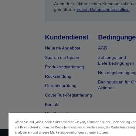
Arten der elektronischen Kommunikation a
gemäß der
Epson Datenschutzrichtlinie
.
Kundendienst
Bedingunge
Neueste Angebote
AGB
Sparen mit Epson
Zahlungs- und
Lieferbedingungen
Produktregistrierung
Nutzungsbedingun
Rücksendung
Bedingungen für On
Garantieprüfung
Aktionen
CoverPlus-Registrierung
Kontakt
Händlersuche
Wenn Sie auf „Alle Cookies akzeptieren“ klicken, stimmen Sie der Speicherung vo
auf Ihrem Gerät zu, um die Websitenavigation zu verbessern, die Websitenutzung
analysieren und unsere Marketingbemühungen zu unterstützen.