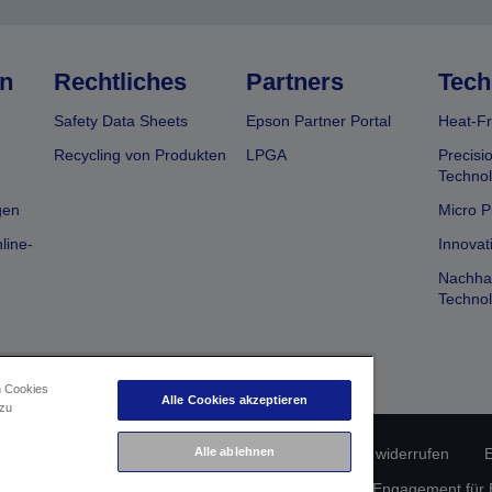
n
Rechtliches
Partners
Tech
Safety Data Sheets
Epson Partner Portal
Heat-Fr
Recycling von Produkten
LPGA
Precisi
Technol
gen
Micro P
line-
Innovat
Nachhal
Technol
n Cookies
Alle Cookies akzeptieren
 zu
erätekonformität
Datenschutzrichtlinie
Vertrag widerrufen
E
Alle ablehnen
atenschutz
Informationen zu Cookies
Epson Engagement für Ba