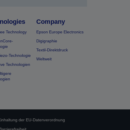
nologies
Company
ee Technology
Epson Europe Electronics
onCore-
Digigraphie
ogie
Textil-Direktdruck
iezo-Technologie
Weltweit
ive Technologien
tigere
ogien
inhaltung der EU-Datenverordnung
rrierefreiheit