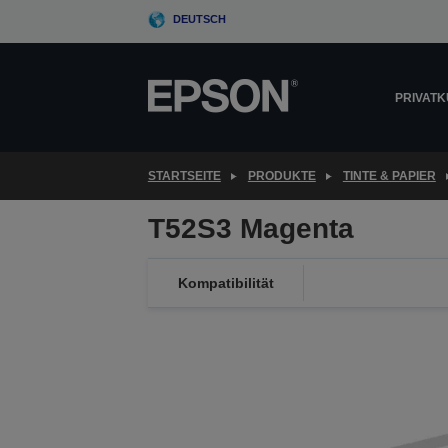
Skip
DEUTSCH
to
main
content
PRIVAT
STARTSEITE
PRODUKTE
TINTE & PAPIER
T52S3 Magenta
Kompatibilität