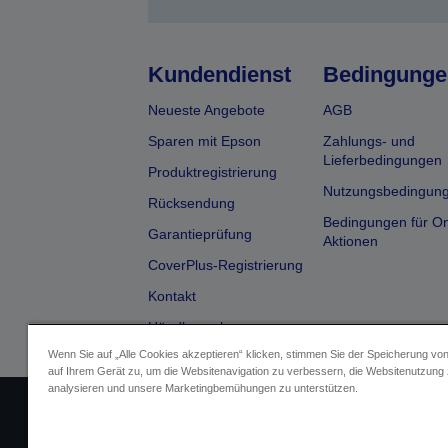
Kundendienst
Bedingunge
Neueste Angebote
AGB
Sparen mit Epson
Zahlungs- und
Lieferbedingungen
Produktregistrierung
Nutzungsbedingun
Rücksendung
Bedingungen für On
Garantieprüfung
Aktionen
CoverPlus-Registrierung
Kontakt
Händlersuche
Wenn Sie auf „Alle Cookies akzeptieren“ klicken, stimmen Sie der Speicherung vo
auf Ihrem Gerät zu, um die Websitenavigation zu verbessern, die Websitenutzung
analysieren und unsere Marketingbemühungen zu unterstützen.
Impressum
Identifizierung der G
Fragen zum D