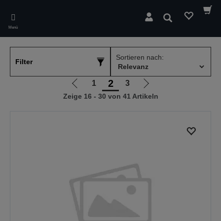
Skip
to
Suchen
main
Menü
content
Sortieren nach:
Filter
2
1
3
Zur
Zur
Zeige 16 - 30 von 41 Artikeln
vorherigen
nächsten
Seite
Seite