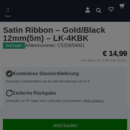
Skip
to
Suchen
main
Menü
content
Satin Ribbon – Gold/Black
12mm(5m) – LK-4KBK
Artikelnummer: C53S654001
Auf Lager
€ 14,99
inkl. MwSt. (€ 12,49 ohne MwSt.)
Kostenlose Standardlieferung
Kostenlose Standardlieferung bei allen Bestellungen ab 25 €
Einfache Rückgabe
Innerhalb von 30 Tagen nach Lieferung zurücksenden.
Mehr erfahren
Jetzt kaufen