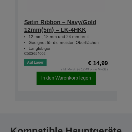
Satin Ribbon – Navy/Gold
Sat
12mm(5m) – LK-4HKK
12m
12 mm, 18 mm und 24 mm breit
12 
Geeignet für die meisten Oberflächen
Gee
Langlebiger
Lan
C53S654002
C53S6
€ 14,99
Auf Lager
Auf 
inkl. MwSt. (€ 12,49 ohne MwSt.)
In den Warenkorb legen
Kompatible Hauptgeräte