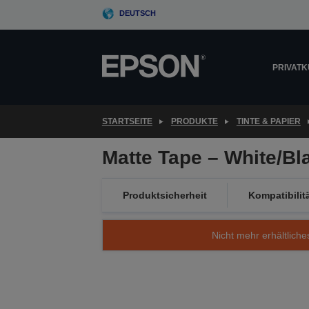
Skip
DEUTSCH
to
main
content
PRIVAT
STARTSEITE
PRODUKTE
TINTE & PAPIER
Matte Tape – White/B
Produktsicherheit
Kompatibilit
Nicht mehr erhältliche