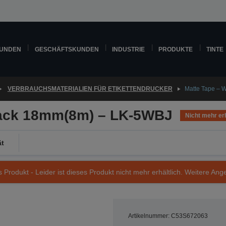
KUNDEN
GESCHÄFTSKUNDEN
INDUSTRIE
PRODUKTE
TINTE
VERBRAUCHSMATERIALIEN FÜR ETIKETTENDRUCKER
Matte Tape – 
lack 18mm(8m) – LK-5WBJ
Nicht mehr erh
ät
s Produkt - Leider ist dieses Produkt nicht mehr erhältlich. Weitere Ang
Artikelnummer: C53S672063