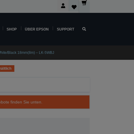
SHOP
ÜBER EPSON
SUPPORT
White/Black 18mm(8m) – LK-5WBJ
ältlich
ebote finden Sie unten.