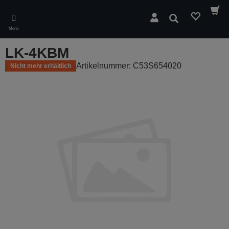
Skip
to
Suchen
main
Menü
content
LK-4KBM
Artikelnummer: C53S654020
Nicht mehr erhältlich