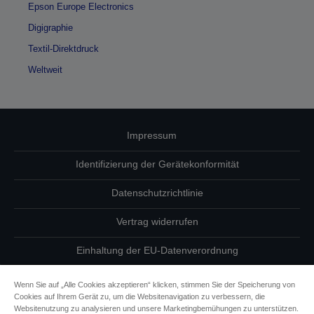
Epson Europe Electronics
Digigraphie
Textil-Direktdruck
Weltweit
Impressum
Identifizierung der Gerätekonformität
Datenschutzrichtlinie
Vertrag widerrufen
Einhaltung der EU-Datenverordnung
Fragen zum Datenschutz
Wenn Sie auf „Alle Cookies akzeptieren“ klicken, stimmen Sie der Speicherung von
Cookies auf Ihrem Gerät zu, um die Websitenavigation zu verbessern, die
Informationen zu Cookies
Websitenutzung zu analysieren und unsere Marketingbemühungen zu unterstützen.