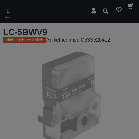
Skip
to
Suchen
main
Menü
content
LC-5BWV9
Artikelnummer: C53S626412
Nicht mehr erhältlich