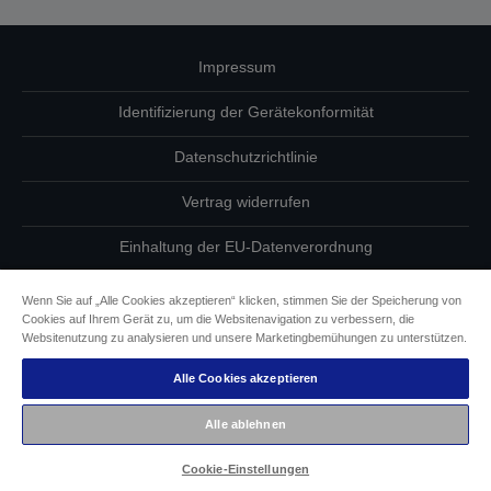
Impressum
Identifizierung der Gerätekonformität
Datenschutzrichtlinie
Vertrag widerrufen
Einhaltung der EU-Datenverordnung
Fragen zum Datenschutz
Wenn Sie auf „Alle Cookies akzeptieren“ klicken, stimmen Sie der Speicherung von
Cookies auf Ihrem Gerät zu, um die Websitenavigation zu verbessern, die
Informationen zu Cookies
Websitenutzung zu analysieren und unsere Marketingbemühungen zu unterstützen.
Alle Cookies akzeptieren
Epson Engagement für Barrierefreiheit
Alle ablehnen
Copyright © 2026 Seiko Epson
Cookie-Einstellungen