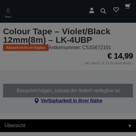
Skip
to
Suchen
main
Menü
content
Colour Tape – Violet/Black
12mm(8m) – LK-4UBP
Artikelnummer: C53S672101
Aktuell nicht verfügbar
€ 14,99
inkl. MwSt. (€ 12,49 ohne MwSt.)
Benachrichtigen, sobald der Artikel verfügbar ist
Verfügbarkeit in Ihrer Nähe
Übersicht