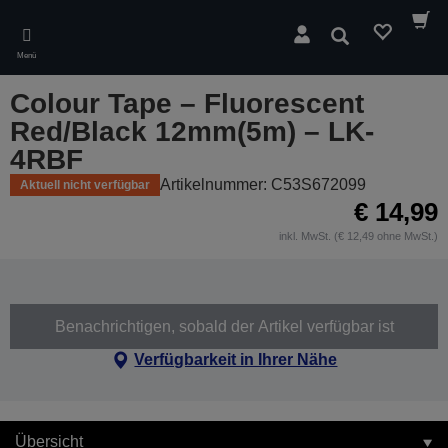
Skip
to
Suchen
main
Menü
content
Colour Tape – Fluorescent
Red/Black 12mm(5m) – LK-
4RBF
Artikelnummer: C53S672099
Aktuell nicht verfügbar
€ 14,99
inkl. MwSt. (€ 12,49 ohne MwSt.)
Benachrichtigen, sobald der Artikel verfügbar ist
Verfügbarkeit in Ihrer Nähe
Übersicht