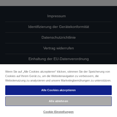
Impressum
Identifizierung der Gerätekonformität
Datenschutzrichtlinie
Vertrag widerrufen
Einhaltung der EU-Datenverordnung
Fragen zum Datenschutz
Wenn Sie auf „Alle Cookies akzeptieren“ klicken, stimmen Sie der Speicherung von
Cookies auf Ihrem Gerät zu, um die Websitenavigation zu verbessern, die
Informationen zu Cookies
Websitenutzung zu analysieren und unsere Marketingbemühungen zu unterstützen.
Alle Cookies akzeptieren
Epson Engagement für Barrierefreiheit
Alle ablehnen
Copyright © 2026 Seiko Epson
Cookie-Einstellungen