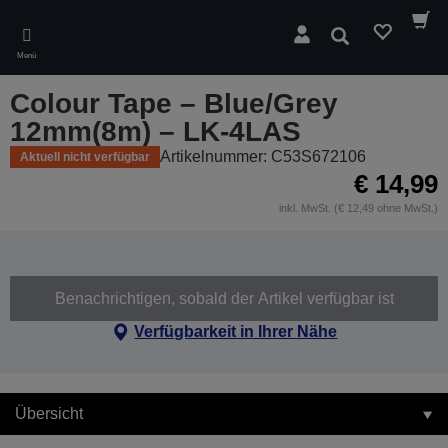
Skip
to
Suchen
main
Menü
content
Colour Tape – Blue/Grey
12mm(8m) – LK-4LAS
Artikelnummer: C53S672106
Aktuell nicht verfügbar
€ 14,99
inkl. MwSt. (€ 12,49 ohne MwSt.)
Benachrichtigen, sobald der Artikel verfügbar ist
Verfügbarkeit in Ihrer Nähe
Übersicht