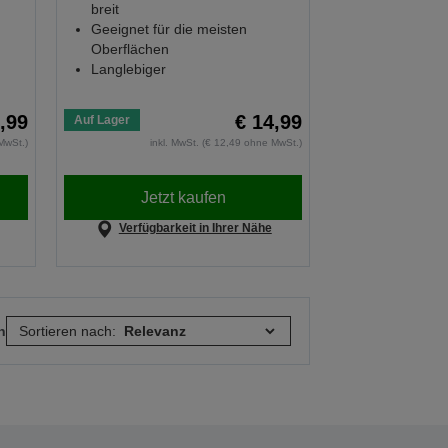
breit
Geeignet für die meisten
Oberflächen
Langlebiger
,99
€ 14,99
Auf Lager
MwSt.)
inkl. MwSt. (€ 12,49 ohne MwSt.)
Jetzt kaufen
Verfügbarkeit in Ihrer Nähe
n
Sortieren nach: