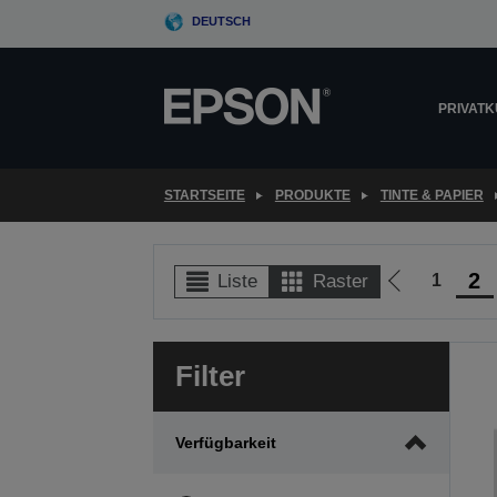
Skip
DEUTSCH
to
main
content
PRIVAT
STARTSEITE
PRODUKTE
TINTE & PAPIER
2
1
Liste
Raster
Zur
vorherigen
Seite
Filter
Verfügbarkeit