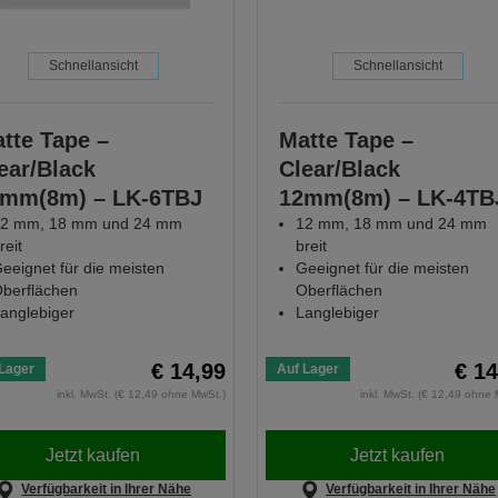
Schnellansicht
Schnellansicht
tte Tape –
Matte Tape –
ear/Black
Clear/Black
mm(8m) – LK-6TBJ
12mm(8m) – LK-4TB
2 mm, 18 mm und 24 mm
12 mm, 18 mm und 24 mm
reit
breit
eeignet für die meisten
Geeignet für die meisten
berflächen
Oberflächen
anglebiger
Langlebiger
€ 14,99
€ 14
Lager
Auf Lager
inkl. MwSt. (€ 12,49 ohne MwSt.)
inkl. MwSt. (€ 12,49 ohne 
Jetzt kaufen
Jetzt kaufen
Verfügbarkeit in Ihrer Nähe
Verfügbarkeit in Ihrer Nähe