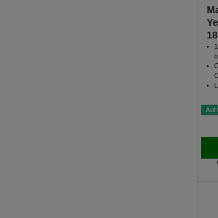
Ma
Ye
18
1
b
G
O
L
Auf 