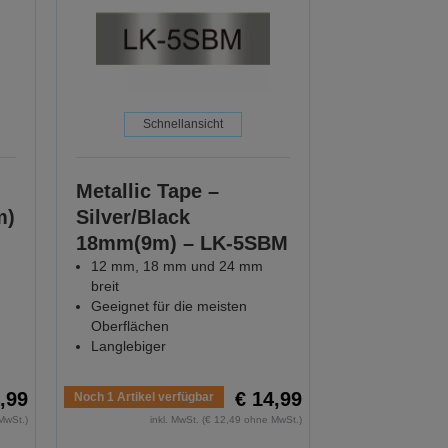
Schnellansicht
Metallic Tape –
m)
Silver/Black
18mm(9m) – LK-5SBM
12 mm, 18 mm und 24 mm
breit
Geeignet für die meisten
Oberflächen
Langlebiger
,99
€ 14,99
Noch 1 Artikel verfügbar
MwSt.)
inkl. MwSt. (€ 12,49 ohne MwSt.)