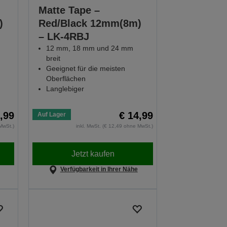
Matte Tape –
)
Red/Black 12mm(8m)
– LK-4RBJ
12 mm, 18 mm und 24 mm
breit
Geeignet für die meisten
Oberflächen
Langlebiger
,99
€ 14,99
Auf Lager
MwSt.)
inkl. MwSt. (€ 12,49 ohne MwSt.)
Jetzt kaufen
Verfügbarkeit in Ihrer Nähe