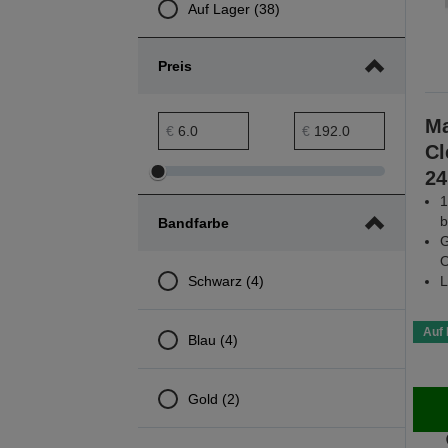
Auf Lager (38)
Preis
Preis min. Bereich
Preis max. Bereich
Ma
€
€
Cl
24
Preis
Preis
1
min.
max.
b
Bandfarbe
Bereich
Bereich
G
anpassen
anpassen
O
Schwarz (4)
L
Auf 
Blau (4)
Gold (2)