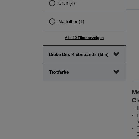
Grün (4)
Mattsilber (1)
Alle 12 Filter anzeigen
Dicke Des Klebebands (mm)
Textfarbe
Me
Cl
– 
1
b
G
O