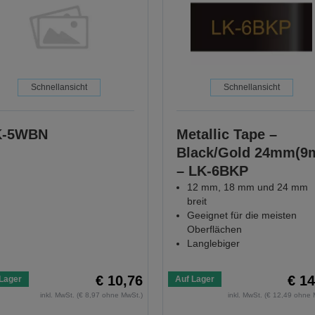
Schnellansicht
Schnellansicht
K-5WBN
Metallic Tape –
Black/Gold 24mm(9
– LK-6BKP
12 mm, 18 mm und 24 mm
breit
Geeignet für die meisten
Oberflächen
Langlebiger
€ 10,76
€ 14
Lager
Auf Lager
inkl. MwSt. (€ 8,97 ohne MwSt.)
inkl. MwSt. (€ 12,49 ohne 