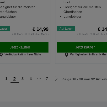
reit
breit
eeignet für die meisten
Geeignet für die meisten
berflächen
Oberflächen
anglebiger
Langlebiger
€ 14,99
€ 14
Lager
Auf Lager
inkl. MwSt. (€ 12,49 ohne MwSt.)
inkl. MwSt. (€ 12,49 ohne 
Jetzt kaufen
Jetzt kaufen
Verfügbarkeit in Ihrer Nähe
Verfügbarkeit in Ihrer Nähe
2
1
3
4
⋯
7
Zeige 16 - 30 von 92 Artikel
ur
Zur
orherigen
nächsten
eite
Seite