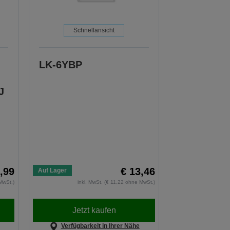
Schnellansicht
LK-6YBP
J
,99
€ 13,46
Auf Lager
MwSt.)
inkl. MwSt. (€ 11,22 ohne MwSt.)
Jetzt kaufen
Verfügbarkeit in Ihrer Nähe