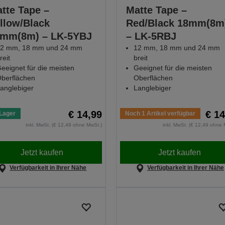
tte Tape –
Matte Tape –
llow/Black
Red/Black 18mm(8m
mm(8m) – LK-5YBJ
– LK-5RBJ
2 mm, 18 mm und 24 mm
12 mm, 18 mm und 24 mm
reit
breit
eeignet für die meisten
Geeignet für die meisten
berflächen
Oberflächen
anglebiger
Langlebiger
€ 14,99
€ 14
Lager
Noch 1 Artikel verfügbar
inkl. MwSt. (€ 12,49 ohne MwSt.)
inkl. MwSt. (€ 12,49 ohne 
Jetzt kaufen
Jetzt kaufen
Verfügbarkeit in Ihrer Nähe
Verfügbarkeit in Ihrer Nähe