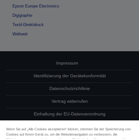
Epson Europe Electronics
Digigraphie
Textil-Direktdruck
Weltweit
Impressum
Identifizierung der Gerätekonformität
Datenschutzrichtlinie
Vertrag widerrufen
Einhaltung der EU-Datenverordnung
Fragen zum Datenschutz
Wenn Sie auf „Alle Cookies akzeptieren“ klicken, stimmen Sie der Speicherung von
Cookies auf Ihrem Gerät zu, um die Websitenavigation zu verbessern, die