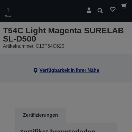
Skip
to
Suchen
main
Menü
content
T54C Light Magenta SURELAB
SL-D500
Artikelnummer: C13T54C620
Verfügbarkeit in Ihrer Nähe
Zertifizierungen
Zertifikat herunterladen