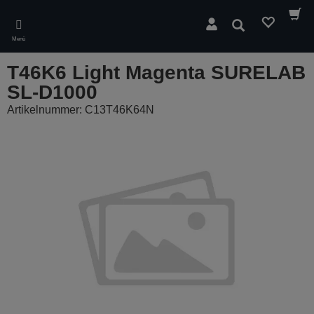
Skip
to
Suchen
main
Menü
content
T46K6 Light Magenta SURELAB
SL-D1000
Artikelnummer: C13T46K64N