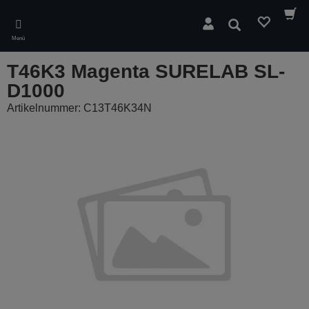
Skip
to
Suchen
main
Menü
content
T46K3 Magenta SURELAB SL-
D1000
Artikelnummer: C13T46K34N