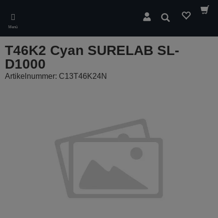
Skip
to
Suchen
main
Menü
content
T46K2 Cyan SURELAB SL-
D1000
Artikelnummer: C13T46K24N