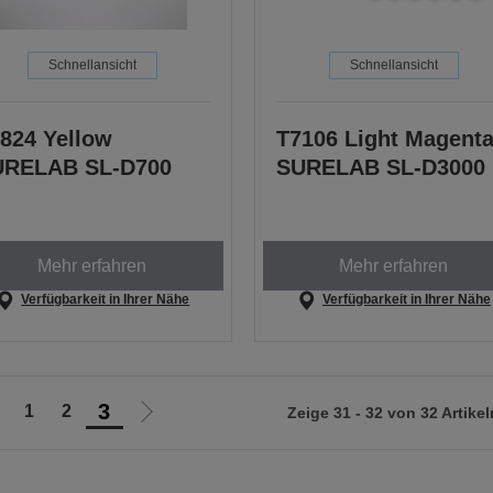
Schnellansicht
Schnellansicht
824 Yellow
T7106 Light Magent
URELAB SL-D700
SURELAB SL-D3000
Mehr erfahren
Mehr erfahren
Verfügbarkeit in Ihrer Nähe
Verfügbarkeit in Ihrer Nähe
3
1
2
Zeige 31 - 32 von 32 Artikel
ur
Zur
orherigen
nächsten
eite
Seite