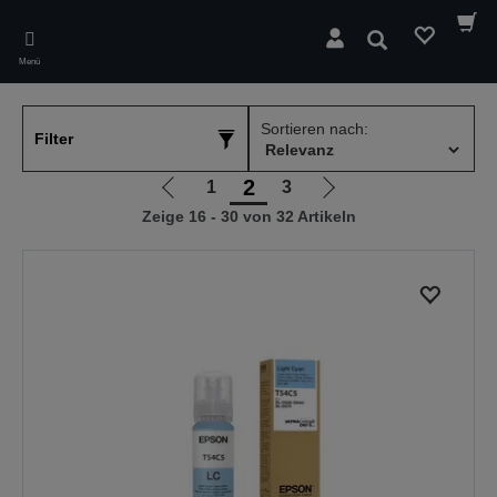
Skip
to
Suchen
main
Menü
content
Sortieren nach:
Filter
2
1
3
Zur
Zur
Zeige 16 - 30 von 32 Artikeln
vorherigen
nächsten
Seite
Seite