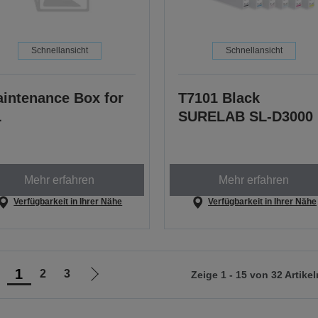
Schnellansicht
Schnellansicht
intenance Box for
T7101 Black
L
SURELAB SL-D3000
Mehr erfahren
Mehr erfahren
Verfügbarkeit in Ihrer Nähe
Verfügbarkeit in Ihrer Nähe
1
2
3
Zeige 1 - 15 von 32 Artikel
ur
Zur
orherigen
nächsten
eite
Seite