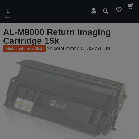
Skip
to
Suchen
main
Menü
content
AL-M8000 Return Imaging
Cartridge 15k
Artikelnummer: C13S051189
Nicht mehr erhältlich