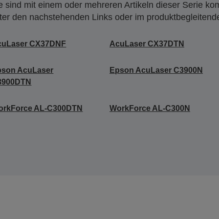
 sind mit einem oder mehreren Artikeln dieser Serie ko
nter den nachstehenden Links oder im produktbegleiten
cuLaser CX37DNF
AcuLaser CX37DTN
pson AcuLaser
Epson AcuLaser C3900N
3900DTN
orkForce AL-C300DTN
WorkForce AL-C300N