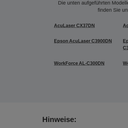
Die unten aufgeführten Modelle
finden Sie u
AcuLaser CX37DN
A
Epson AcuLaser C3900DN
E
C
WorkForce AL-C300DN
W
Hinweise: