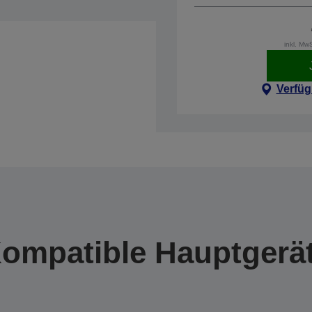
inkl. Mw
Verfüg
ompatible Hauptgerä