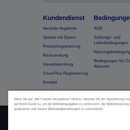
Kundendienst
Bedingunge
Neueste Angebote
AGB
Sparen mit Epson
Zahlungs- und
Lieferbedingungen
Produktregistrierung
Nutzungsbedingun
Rücksendung
Bedingungen für On
Garantieprüfung
Aktionen
CoverPlus-Registrierung
Kontakt
Händlersuche
Wenn Sie auf „Alle Cookies akzeptieren“ klicken, stimmen Sie der Speicherung vo
auf Ihrem Gerät zu, um die Websitenavigation zu verbessern, die Websitenutzung
analysieren und unsere Marketingbemühungen zu unterstützen.
Impressum
Identifizierung der G
Fragen zum D