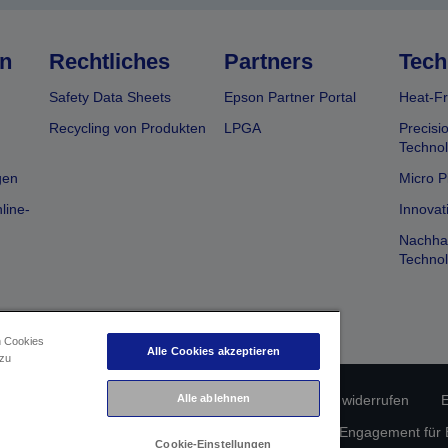
n
Rechtliches
Partners
Tech
Safety Data Sheets
Epson Partner Portal
Heat-Fr
Recycling von Produkten
LPGA
Precisi
Technol
gen
Micro P
line-
Innovat
Nachhal
Technol
n Cookies
Alle Cookies akzeptieren
 zu
erätekonformität
Datenschutzrichtlinie
Alle ablehnen
Vertrag widerrufen
E
atenschutz
Informationen zu Cookies
Epson Engagement für Ba
Cookie-Einstellungen