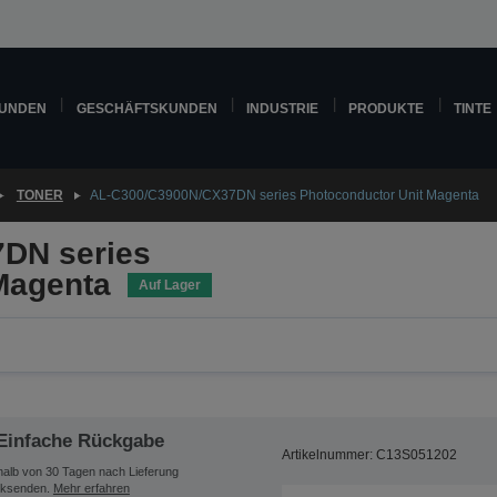
KUNDEN
GESCHÄFTSKUNDEN
INDUSTRIE
PRODUKTE
TINTE
TONER
AL-C300/C3900N/CX37DN series Photoconductor Unit Magenta
DN series
Magenta
Auf Lager
Einfache Rückgabe
Artikelnummer: C13S051202
halb von 30 Tagen nach Lieferung
ksenden.
Mehr erfahren