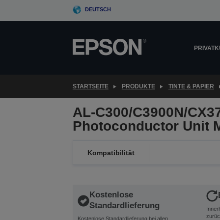
Skip
DEUTSCH
to
main
content
PRIVAT
STARTSEITE
PRODUKTE
TINTE & PAPIER
AL-C300/C3900N/CX37
Photoconductor Unit 
Kompatibilität
Kostenlose
Standardlieferung
Inner
zurüc
Kostenlose Standardlieferung bei allen