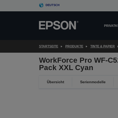
Skip
DEUTSCH
to
main
content
PRIVAT
STARTSEITE
PRODUKTE
TINTE & PAPIER
WorkForce Pro WF-C52
Pack XXL Cyan
Übersicht
Serienmodelle