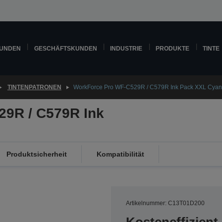
KUNDEN
GESCHÄFTSKUNDEN
INDUSTRIE
PRODUKTE
TINTE
TINTENPATRONEN
WorkForce Pro WF-C529R / C579R Ink Pack XXL Cyan
9R / C579R Ink
Produktsicherheit
Kompatibilität
Artikelnummer: C13T01D200