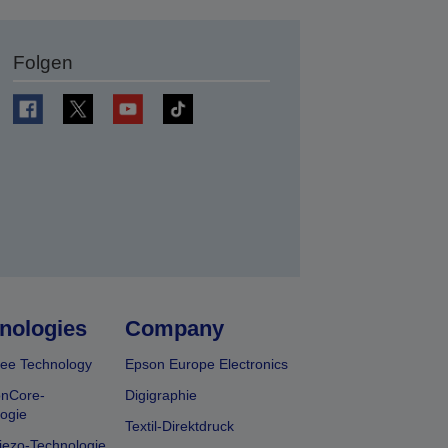
Folgen
en
nologies
Company
ee Technology
Epson Europe Electronics
onCore-
Digigraphie
ogie
Textil-Direktdruck
iezo-Technologie