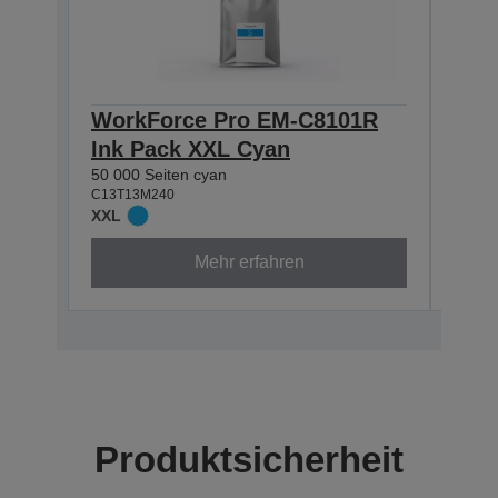
WorkForce Pro EM-C8101R
Wor
Ink Pack XXL Cyan
Ink
50 000 Seiten cyan
50 000
C13T13M240
C13T1
XXL
XXL
Mehr erfahren
Produktsicherheit