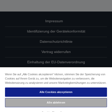
Impressum
Identifizierung der Gerätekonformität
Datenschutzrichtlinie
Vertrag widerrufen
Einhaltung der EU-Datenverordnung
Fragen zum Datenschutz
Wenn Sie auf „Alle Cookies akzeptieren“ klicken, stimmen Sie der Speicherung von
Cookies auf Ihrem Gerät zu, um die Websitenavigation zu verbessern, die
Informationen zu Cookies
Websitenutzung zu analysieren und unsere Marketingbemühungen zu unterstützen.
Alle Cookies akzeptieren
Epson Engagement für Barrierefreiheit
Alle ablehnen
Copyright © 2026 Seiko Epson