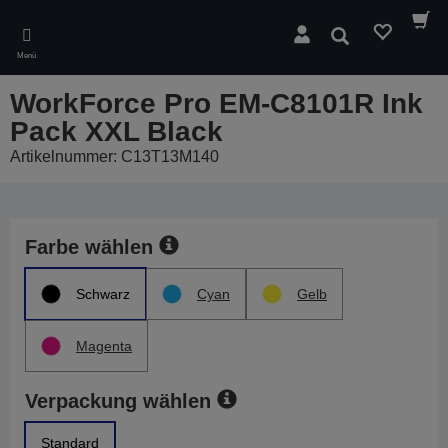
Skip
to
Suchen
main
Menü
content
WorkForce Pro EM-C8101R Ink
Pack XXL Black
Artikelnummer: C13T13M140
Farbe wählen
Schwarz
Cyan
Gelb
Magenta
Verpackung wählen
Standard