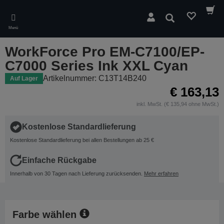
Skip
to
Suchen
main
Menü
content
WorkForce Pro EM-C7100/EP-
C7000 Series Ink XXL Cyan
Artikelnummer: C13T14B240
Auf Lager
€ 163,13
inkl. MwSt. (€ 135,94 ohne MwSt.)
Kostenlose Standardlieferung
Kostenlose Standardlieferung bei allen Bestellungen ab 25 €
Einfache Rückgabe
Innerhalb von 30 Tagen nach Lieferung zurücksenden.
Mehr erfahren
Farbe wählen