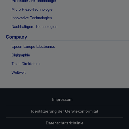
PrecisionCore-Technologie
Micro Piezo-Technologie
Innovative Technologien
Nachhaltigere Technologien
Company
Epson Europe Electronics
Digigraphie
Textil-Direktdruck
Weltweit
Impressum
Identifizierung der Gerätekonformität
Datenschutzrichtlinie