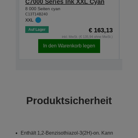
C7000 Series Ink XXL Cyan
C70
8 000 Seiten cyan
8 000 
C13T14B240
C13T1
XXL
XXL
€ 163,13
Auf Lager
Auf 
inkl. MwSt. (€ 135,94 ohne MwSt.)
In den Warenkorb legen
Produktsicherheit
Enthält 1,2-Benzisothiazol-3(2H)-on. Kann