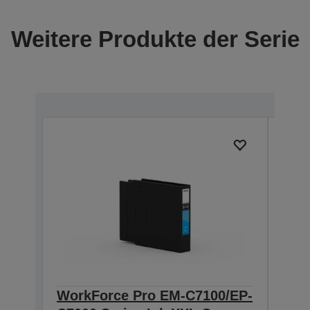
Weitere Produkte der Serie
WorkForce Pro EM-C7100/EP-
Wor