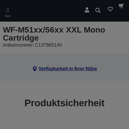
Skip
to
Suchen
main
Menü
content
WF-M51xx/56xx XXL Mono
Cartridge
Artikelnummer: C13T865140
Verfügbarkeit in Ihrer Nähe
Produktsicherheit