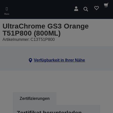
Skip
to
Suchen
main
Menü
content
UltraChrome GS3 Orange
T51P800 (800ML)
Artikelnummer: C13T51P800
Verfügbarkeit in Ihrer Nähe
Zertifizierungen
Zertifikat herunterladen