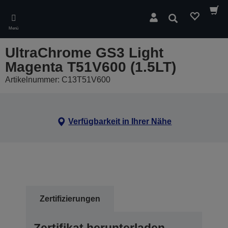
Skip
to
Suchen
main
Menü
content
UltraChrome GS3 Light
Magenta T51V600 (1.5LT)
Artikelnummer: C13T51V600
Verfügbarkeit in Ihrer Nähe
Zertifizierungen
Zertifikat herunterladen