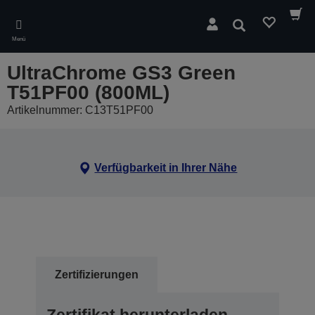
Skip
to
Suchen
main
Menü
content
UltraChrome GS3 Green
T51PF00 (800ML)
Artikelnummer: C13T51PF00
Verfügbarkeit in Ihrer Nähe
Zertifizierungen
Zertifikat herunterladen