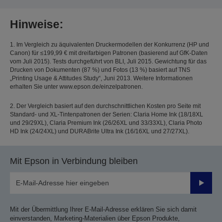
Hinweise:
1. Im Vergleich zu äquivalenten Druckermodellen der Konkurrenz (HP und
Canon) für ≤199,99 € mit dreifarbigen Patronen (basierend auf GfK-Daten
vom Juli 2015). Tests durchgeführt von BLI, Juli 2015. Gewichtung für das
Drucken von Dokumenten (87 %) und Fotos (13 %) basiert auf TNS
„Printing Usage & Attitudes Study“, Juni 2013. Weitere Informationen
erhalten Sie unter www.epson.de/einzelpatronen.
2. Der Vergleich basiert auf den durchschnittlichen Kosten pro Seite mit
Standard- und XL-Tintenpatronen der Serien: Claria Home Ink (18/18XL
und 29/29XL), Claria Premium Ink (26/26XL und 33/33XL), Claria Photo
HD Ink (24/24XL) und DURABrite Ultra Ink (16/16XL und 27/27XL).
Mit Epson in Verbindung bleiben
Sende
Mit der Übermittlung Ihrer E-Mail-Adresse erklären Sie sich damit
einverstanden, Marketing-Materialien über Epson Produkte,