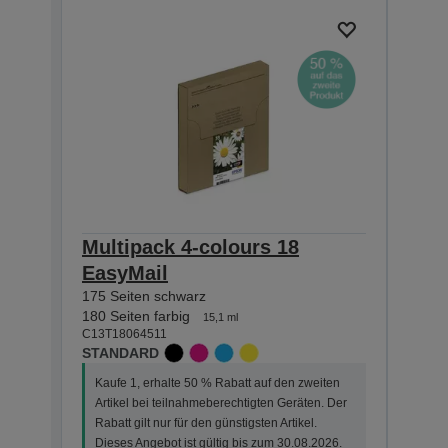
Multipack 4-colours 18
Sing
EasyMail
Hom
175 Seiten schwarz
470 S
C13T1
180 Seiten farbig
15,1 ml
XL
C13T18064511
STANDARD
Kauf
Kaufe 1, erhalte 50 % Rabatt auf den zweiten
Arti
Artikel bei teilnahmeberechtigten Geräten. Der
Der R
Rabatt gilt nur für den günstigsten Artikel.
Dies
Dieses Angebot ist gültig bis zum 30.08.2026.
Rabat