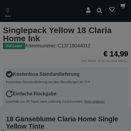
Skip
to
Suchen
main
Menü
content
Singlepack Yellow 18 Claria
Home Ink
Artikelnummer: C13T18044012
Auf Lager
€ 14,99
inkl. MwSt. (€ 12,49 ohne MwSt.)
Kostenlose Standardlieferung
Kostenlose Standardlieferung bei allen Bestellungen ab 25 €
Einfache Rückgabe
Innerhalb von 30 Tagen nach Lieferung zurücksenden.
Mehr erfahren
18 Gänseblume Claria Home Single
Yellow Tinte