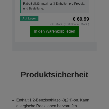
Rabatt gilt für maximal 3 Einheiten pro Produkt
und 
und Bestellung.
€ 60,99
Auf Lager
Auf 
inkl. MwSt. (€ 50,82 ohne MwSt.)
In den Warenkorb legen
Produktsicherheit
Enthält 1,2-Benzisothiazol-3(2H)-on. Kann
allergische Reaktionen hervorrufen.