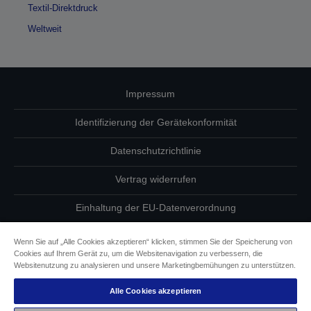
Textil-Direktdruck
Weltweit
Impressum
Identifizierung der Gerätekonformität
Datenschutzrichtlinie
Vertrag widerrufen
Einhaltung der EU-Datenverordnung
Fragen zum Datenschutz
Wenn Sie auf „Alle Cookies akzeptieren“ klicken, stimmen Sie der Speicherung von
Cookies auf Ihrem Gerät zu, um die Websitenavigation zu verbessern, die
Informationen zu Cookies
Websitenutzung zu analysieren und unsere Marketingbemühungen zu unterstützen.
Alle Cookies akzeptieren
Epson Engagement für Barrierefreiheit