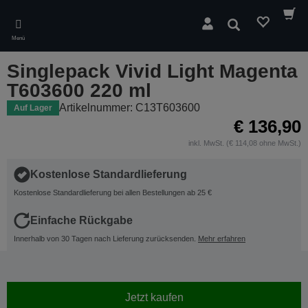
Skip
to
Suchen
main
Menü
content
Singlepack Vivid Light Magenta
T603600 220 ml
Artikelnummer: C13T603600
Auf Lager
€ 136,90
inkl. MwSt. (€ 114,08 ohne MwSt.)
Kostenlose Standardlieferung
Kostenlose Standardlieferung bei allen Bestellungen ab 25 €
Einfache Rückgabe
Innerhalb von 30 Tagen nach Lieferung zurücksenden.
Mehr erfahren
Jetzt kaufen