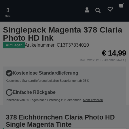
Skip
to
Suchen
main
Menü
content
Singlepack Magenta 378 Claria
Photo HD Ink
Artikelnummer: C13T37834010
Auf Lager
€ 14,99
inkl. MwSt. (€ 12,49 ohne MwSt.)
Kostenlose Standardlieferung
Kostenlose Standardlieferung bei allen Bestellungen ab 25 €
Einfache Rückgabe
Innerhalb von 30 Tagen nach Lieferung zurücksenden.
Mehr erfahren
378 Eichhörnchen Claria Photo HD
Single Magenta Tinte