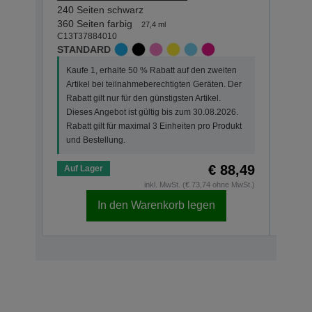
240 Seiten schwarz
360 S
C13T3
360 Seiten farbig
27,4 ml
STAN
C13T37884010
STANDARD
Kauf
Kaufe 1, erhalte 50 % Rabatt auf den zweiten
Arti
Artikel bei teilnahmeberechtigten Geräten. Der
Der R
Rabatt gilt nur für den günstigsten Artikel.
Dies
Dieses Angebot ist gültig bis zum 30.08.2026.
Rabat
Rabatt gilt für maximal 3 Einheiten pro Produkt
und 
und Bestellung.
€ 88,49
Auf Lager
Auf 
inkl. MwSt. (€ 73,74 ohne MwSt.)
In den Warenkorb legen