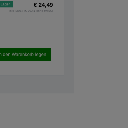
€ 24,49
 Lager
inkl. MwSt. (€ 20,41 ohne MwSt.)
In den Warenkorb legen