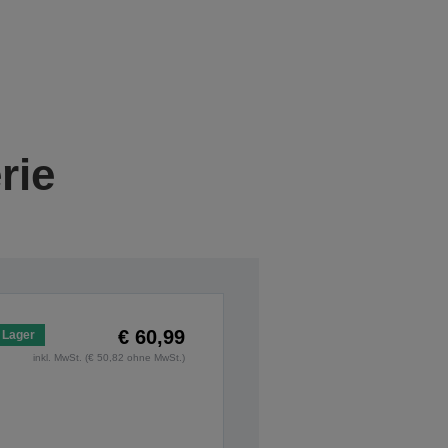
rie
€ 60,99
 Lager
inkl. MwSt. (€ 50,82 ohne MwSt.)