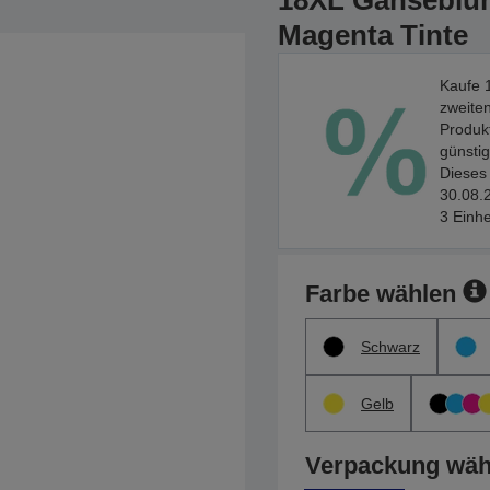
18XL Gänseblum
Magenta Tinte
Kaufe 1
zweiten
Produkt
günstig
Dieses 
30.08.2
3 Einhe
Farbe wählen
Schwarz
Gelb
Verpackung wäh