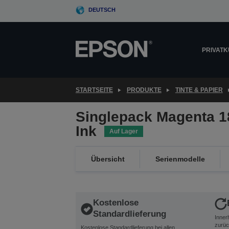
Skip
DEUTSCH
to
main
content
PRIVAT
STARTSEITE
PRODUKTE
TINTE & PAPIER
Singlepack Magenta 1
Ink
Auf Lager
Übersicht
Serienmodelle
Kostenlose
Standardlieferung
Inner
zurüc
Kostenlose Standardlieferung bei allen