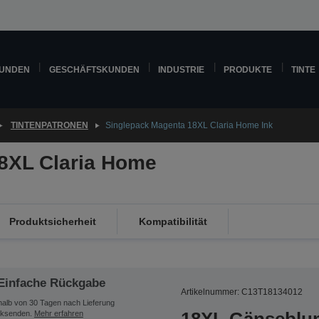
KUNDEN
GESCHÄFTSKUNDEN
INDUSTRIE
PRODUKTE
TINTE
TINTENPATRONEN
Singlepack Magenta 18XL Claria Home Ink
8XL Claria Home
Produktsicherheit
Kompatibilität
Einfache Rückgabe
Artikelnummer: C13T18134012
halb von 30 Tagen nach Lieferung
ksenden.
Mehr erfahren